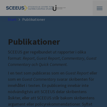
Start
Publikationer
Publikationer
SCEEUS ger regelbundet ut rapporter i olika
format:
Report
,
Guest Report
,
Commentary
,
Guest
Commentary och Quick Comment.
I en text som publiceras som en
Guest Report
eller
som en
Guest Commentary
svarar skribenten för
innehållet i texten. En publicering innebär inte
nödvändigtvis att SCEEUS delar skribentens
åsikter, eller att SCEEUS står bakom skribentens
argument eller policyrekommendationer. Syftet