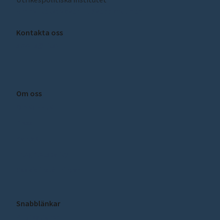
Amiralitetsbacken 1, Skeppsholmen
Kontakta oss
sceeus@ui.se
Om oss
Om SCEEUS
Press
Kontakt
Integritetspolicy
Cookie inställningar
Snabblänkar
Publikationer