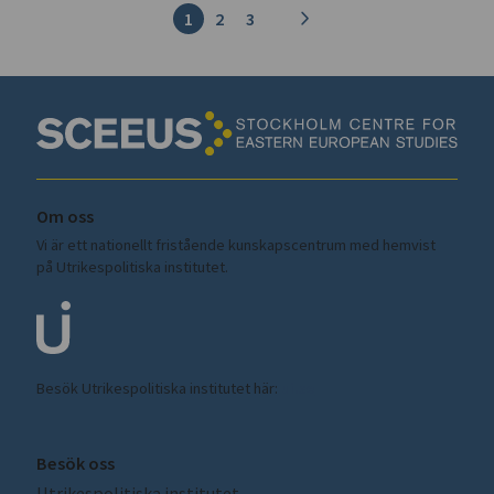
1
2
3
Om oss
Vi är ett nationellt fristående kunskapscentrum med hemvist
på Utrikespolitiska institutet.
Besök Utrikespolitiska institutet här:
ui.se
Besök oss
Utrikespolitiska institutet