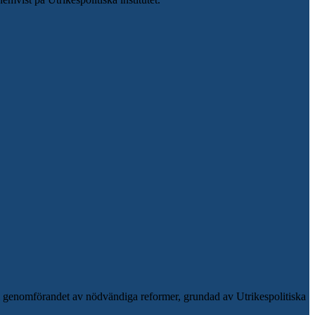
t i genomförandet av nödvändiga reformer, grundad av Utrikespolitiska