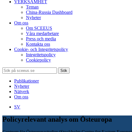
VERKSAMHET
Teman
China-Russia Dashboard
Nyheter
Om oss
Om SCEEUS
Våra medarbetare
Press och media
Kontakta oss
Cookie- och Integritetspolicy
Integritetspolicy
Cookiepolicy
Sök
Publikationer
Nyheter
Nätverk
Om oss
SV
Policyrelevant analys om Östeuropa
Centrum för Östeuropastudier (Stockholm Centre for Eastern European 