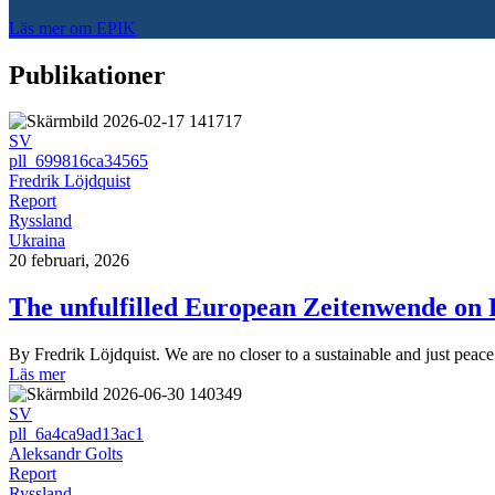
Läs mer om EPIK
Publikationer
SV
pll_699816ca34565
Fredrik Löjdquist
Report
Ryssland
Ukraina
20 februari, 2026
The unfulfilled European Zeitenwende on R
By Fredrik Löjdquist. We are no closer to a sustainable and just peac
Läs mer
SV
pll_6a4ca9ad13ac1
Aleksandr Golts
Report
Ryssland