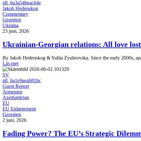
pll_6a3a54beac64e
Jakob Hedenskog
Commentary
Georgien
Ukraina
23 juni, 2026
Ukrainian-Georgian relations: All love los
By Jakob Hedenskog & Yuliia Zyubrovska. Since the early 2000s, apar
Läs mer
SV
pll_6a1e9aeab81bc
Guest Report
Armenien
Azerbajdzjan
EU
EU Enlargement
Georgien
2 juni, 2026
Fading Power? The EU’s Strategic Dilemm