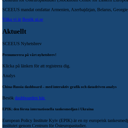
SCEEUS mandat omfattar Armenien, Azerbajdzjan, Belarus, Georgie
Vilka vi är
Besök ui.se
Aktuellt
SCEEUS Nyhetsbrev
Prenumerera på vårt nyhetsbrev!
Klicka på länken för att registrera dig.
Analys
China-Russia dashboard – med interaktiv grafik och datadriven analys
Besök
dashboarden här.
EPIK: den första internationella tankesmedjan i Ukraina
European Policy Institute Kyiv (EPIK) är en ny europeisk tankesmedja 
institutet genom Centrum för Östeuropastudier.