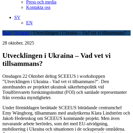
Press och media
Kontakta oss
SV
EN
Start
/
Nyheter
/
Utvecklingen i Ukraina – Vad vet vi tillsammans?
28 oktober, 2025
Utvecklingen i Ukraina – Vad vet vi
tillsammans?
Onsdagen 22 Oktober deltog SCEEUS i workshoppen
"Utvecklingen i Ukraina - Vad vet vi tillsammans?". Den
anordnandes av projektet ukrainsk säkerhetspolitik vid
Totalförsvarets forskningsinstitut (FOI) och samlade representanter
från svenska myndigheter.
Under förmiddagen berättade SCEEUS biträdande centrumchef
Emy Wängborg, tillsammans med analytikerna Klara Lindström och
Jakob Hedenskog om SCEEUS kommande projekt. Men även
nuvarande arbete berördes, som det med EU-utvidgning,
mobilisering i Ukraina och situationen i de ockuperade områdena.