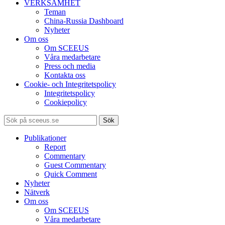
VERKSAMHET
Teman
China-Russia Dashboard
Nyheter
Om oss
Om SCEEUS
Våra medarbetare
Press och media
Kontakta oss
Cookie- och Integritetspolicy
Integritetspolicy
Cookiepolicy
Sök
Publikationer
Report
Commentary
Guest Commentary
Quick Comment
Nyheter
Nätverk
Om oss
Om SCEEUS
Våra medarbetare