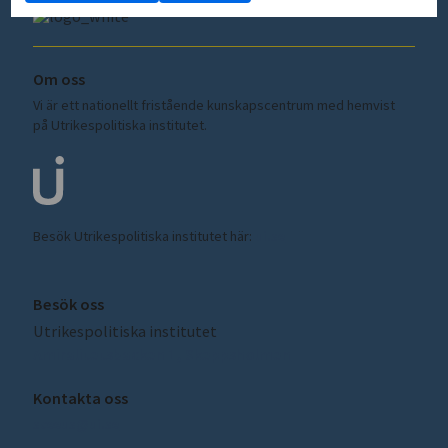
Om oss
Vi är ett nationellt fristående kunskapscentrum med hemvist
på Utrikespolitiska institutet.
Besök Utrikespolitiska institutet här:
ui.se
Besök oss
Utrikespolitiska institutet
Amiralitetsbacken 1, Skeppsholmen
Kontakta oss
sceeus@ui.se