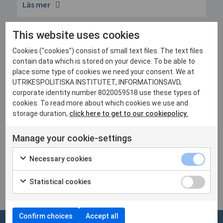
Läs mer
This website uses cookies
22 juni, 2026
Martin Kragh host of Sommar i P1
Cookies ("cookies") consist of small text files. The text files
contain data which is stored on your device. To be able to
Läs mer
place some type of cookies we need your consent. We at
UTRIKESPOLITISKA INSTITUTET, INFORMATIONSAVD,
corporate identity number 8020059518 use these types of
28 maj, 2026
cookies. To read more about which cookies we use and
Breakfast discussion on Ukraine’s
storage duration,
click here to get to our cookiepolicy.
domestic politics and reforms in the
European Parliament
Manage your cookie-settings
Läs mer
Necessary cookies
Statistical cookies
Se alla nyheter
Confirm choices
Accept all