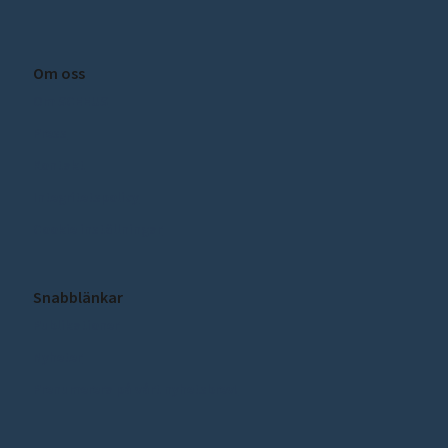
Om oss
Om SCEEUS
Press
Kontakt
Integritetspolicy
Cookie inställningar
Snabblänkar
Publikationer
Nyheter
Prenumerera på vårt nyhetsbrev!