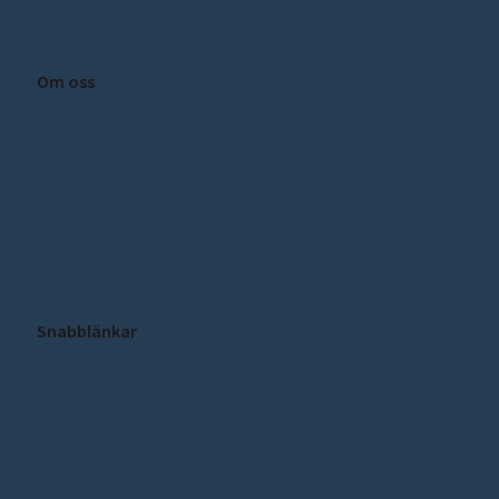
Om oss
Om SCEEUS
Press
Kontakt
Integritetspolicy
Cookie inställningar
Snabblänkar
Publikationer
Nyheter
Prenumerera på vårt nyhetsbrev!