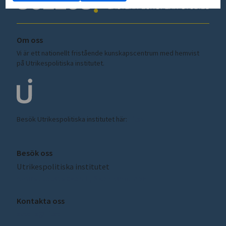
Om oss
Vi är ett nationellt fristående kunskapscentrum med hemvist
på Utrikespolitiska institutet.
Besök Utrikespolitiska institutet här:
ui.se
Besök oss
Utrikespolitiska institutet
Amiralitetsbacken 1, Skeppsholmen
Kontakta oss
sceeus@ui.se