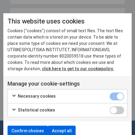
22 juni, 2026
This website uses cookies
Martin Kragh host of Sommar i P1
Cookies ("cookies") consist of small text files. The text files
Läs mer
contain data which is stored on your device. To be able to
place some type of cookies we need your consent. We at
UTRIKESPOLITISKA INSTITUTET, INFORMATIONSAVD,
28 maj, 2026
corporate identity number 8020059518 use these types of
Breakfast discussion on Ukraine’s
cookies. To read more about which cookies we use and
domestic politics and reforms in the
storage duration,
click here to get to our cookiepolicy.
European Parliament
Manage your cookie-settings
Läs mer
Necessary cookies
Se alla nyheter
Statistical cookies
Confirm choices
Accept all