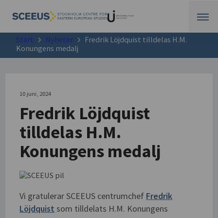
Start
Nyheter
Fredrik Löjdquist tilldelas H.M.
Konungens medalj
10 juni, 2024
Fredrik Löjdquist
tilldelas H.M.
Konungens medalj
Vi gratulerar SCEEUS centrumchef
Fredrik
Löjdquist
som tilldelats H.M. Konungens