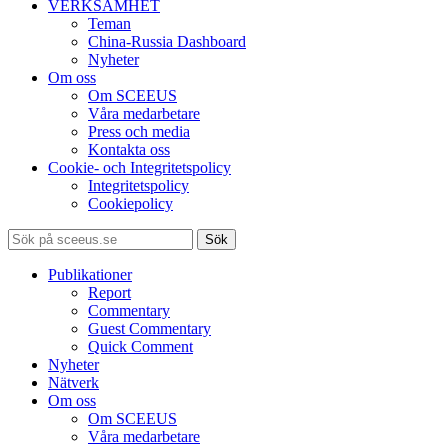
VERKSAMHET
Teman
China-Russia Dashboard
Nyheter
Om oss
Om SCEEUS
Våra medarbetare
Press och media
Kontakta oss
Cookie- och Integritetspolicy
Integritetspolicy
Cookiepolicy
Sök
Publikationer
Report
Commentary
Guest Commentary
Quick Comment
Nyheter
Nätverk
Om oss
Om SCEEUS
Våra medarbetare