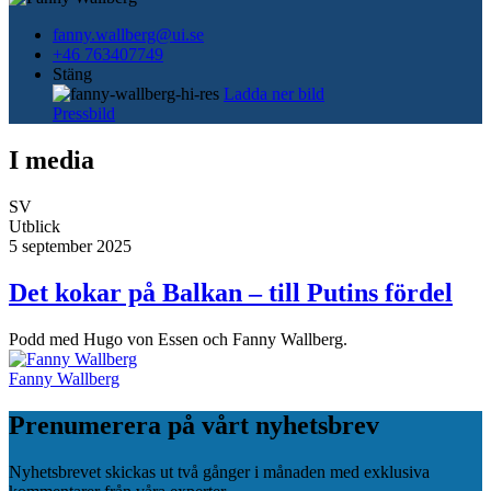
fanny.wallberg@ui.se
+46 763407749
Stäng
Ladda ner bild
Pressbild
I media
SV
Utblick
5 september 2025
Det kokar på Balkan – till Putins fördel
Podd med Hugo von Essen och Fanny Wallberg.
Fanny Wallberg
Prenumerera på vårt nyhetsbrev
Nyhetsbrevet skickas ut två gånger i månaden med exklusiva