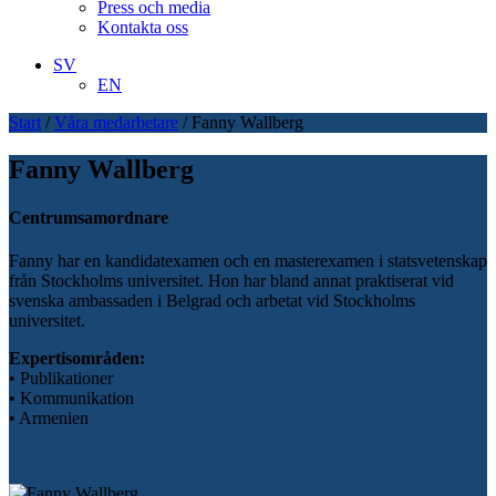
Press och media
Kontakta oss
SV
EN
Start
/
Våra medarbetare
/
Fanny Wallberg
Fanny Wallberg
Centrumsamordnare
Fanny har en kandidatexamen och en masterexamen i statsvetenskap
från Stockholms universitet. Hon har bland annat praktiserat vid
svenska ambassaden i Belgrad och arbetat vid Stockholms
universitet.
Expertisområden:
• Publikationer
• Kommunikation
• Armenien