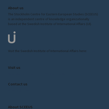
About us
The Stockholm Centre for Eastern European Studies (SCEEUS)
is an independent centre of knowledge organizationally
based at the Swedish Institute of International Affairs (UI).
Visit the
Swedish Institute
of International Affairs here:
ui.se
Visit us
Amiralitetsbacken 1, 111 49, Stockholm
Contact us
sceeus@ui.se
About SCEEUS