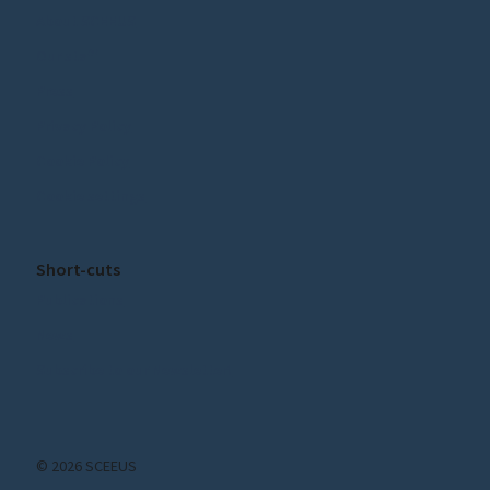
About SCEEUS
Our staff
Press
Privacy Policy
Cookie Policy
Cookie settings
Short-cuts
Publications
News
Subscribe to our Newsletter!
© 2026 SCEEUS