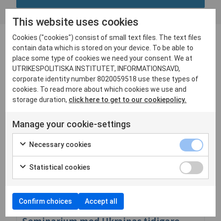
This website uses cookies
Cookies ("cookies") consist of small text files. The text files
NYHETER
contain data which is stored on your device. To be able to
place some type of cookies we need your consent. We at
UTRIKESPOLITISKA INSTITUTET, INFORMATIONSAVD,
10 December, 2025
corporate identity number 8020059518 use these types of
Ukraine and Moldova Development Day
cookies. To read more about which cookies we use and
storage duration,
click here to get to our cookiepolicy.
Läs mer
Manage your cookie-settings
26 November, 2025
Necessary cookies
SCEEUS anordnar ukrainsk-svenskt
forum om totalförsvar
Statistical cookies
Läs mer
Confirm choices
Accept all
30 September, 2025