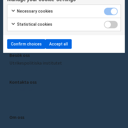
på Utrikespolitiska institutet.
Necessary cookies
Statistical cookies
Besök Utrikespolitiska institutet här:
ui.se
Confirm choices
Accept all
Besök oss
Utrikespolitiska institutet
Amiralitetsbacken 1, Skeppsholmen
Kontakta oss
sceeus@ui.se
Om oss
Om SCEEUS