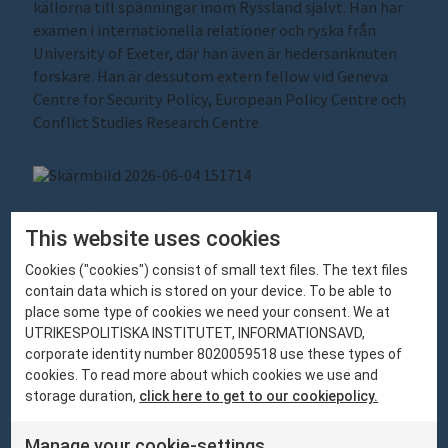
källorna till spänningar inom Ryssland självt. Han har
examen i internationella relationer och ryska från
University of Exeter
, där han även är hedersanknuten
forskare. Han är dessutom extern fellow vid
Geneva
Centre for Security Policy
,
European Policy Centre
och
Conflict Studies Research Centre
.
james.nixey@ui.se
Pressbild
This website uses cookies
Cookies ("cookies") consist of small text files. The text files
contain data which is stored on your device. To be able to
place some type of cookies we need your consent. We at
UTRIKESPOLITISKA INSTITUTET, INFORMATIONSAVD,
corporate identity number 8020059518 use these types of
cookies. To read more about which cookies we use and
storage duration,
click here to get to our cookiepolicy.
Om oss
Vi är ett nationellt fristående kunskapscentrum med hemvist
Manage your cookie-settings