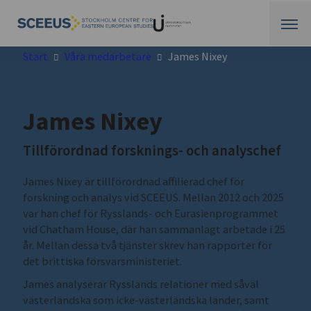
Start
Våra medarbetare
James Nixey
James Nixey
Tillförordnad forsknings- och analyschef
James Nixey
är tillförordnad affilierad chef för
forskning och analys vid
SCEEUS
. Mellan 2012 och 2025
var han chef för Rysslands- och Eurasienprogrammet
vid
Chatham House
, där han sammanlagt arbetade i 25
år. Mellan dessa två tjänster skrev han rapporter för
det brittiska försvarsministeriet.
James analyserar Rysslands relationer med såväl
västerländska som icke-västerländska länder, samt