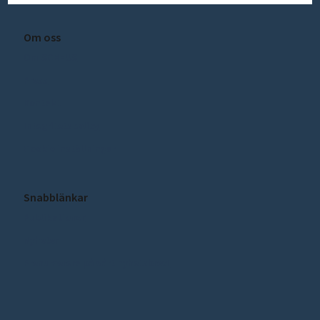
Om oss
Om SCEEUS
Press
Kontakt
Integritetspolicy
Cookie inställningar
Snabblänkar
Publikationer
Nyheter
Prenumerera på vårt nyhetsbrev!