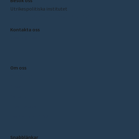
Besök oss
Utrikespolitiska institutet
Amiralitetsbacken 1, Skeppsholmen
Kontakta oss
sceeus@ui.se
Om oss
Om SCEEUS
Press
Kontakt
Integritetspolicy
Cookie inställningar
Snabblänkar