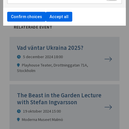
Confirm choices
Accept all
RELATERADE EVENT
Vad väntar Ukraina 2025?
5 december 2024 18:00
Playhouse Teater, Drottninggatan 71A,
Stockholm
The Beast in the Garden Lecture
with Stefan Ingvarsson
19 oktober 2024 15:00
Moderna Museet Malmö