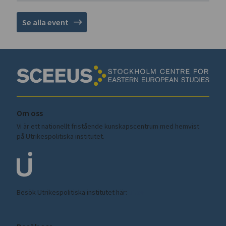
Se alla event
Om oss
Vi är ett nationellt fristående kunskapscentrum med hemvist
på Utrikespolitiska institutet.
Besök Utrikespolitiska institutet här:
ui.se