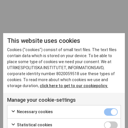
OM EVENTET
This website uses cookies
Cookies ("cookies") consist of small text files. The text files
contain data which is stored on your device. To be able to
place some type of cookies we need your consent. We at
UTRIKESPOLITISKA INSTITUTET, INFORMATIONSAVD,
corporate identity number 8020059518 use these types of
cookies. To read more about which cookies we use and
storage duration,
click here to get to our cookiepolicy.
Manage your cookie-settings
Necessary cookies
31 mars 22 17:30
Hörsalen, Kulturhuset, Stockholm
Statistical cookies