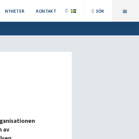
NYHETER
KONTAKT
SÖK
rganisationen
n av
lsen.