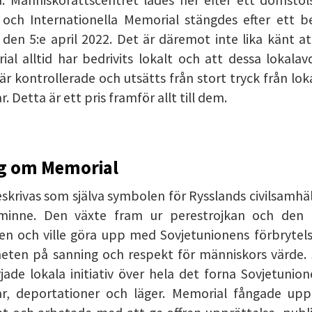
ch Internationella Memorial stängdes efter ett be
den 5:e april 2022. Det är däremot inte lika känt a
al alltid har bedrivits lokalt och att dessa lokalav
r kontrollerade och utsätts från stort tryck från lo
. Detta är ett pris framför allt till dem.
g om Memorial
krivas som själva symbolen för Rysslands civilsamhä
 minne. Den växte fram ur perestrojkan och den ti
en och ville göra upp med Sovjetunionens förbrytels
heten på sanning och respekt för människors värde. 
jade lokala initiativ över hela det forna Sovjetunio
r, deportationer och läger. Memorial fångade upp