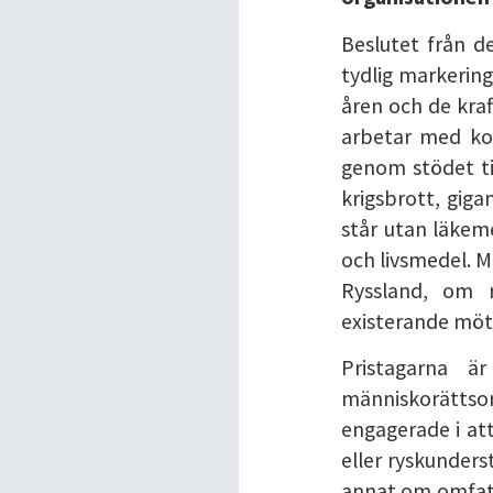
Beslutet från 
tydlig markerin
åren och de kraf
arbetar med kon
genom stödet til
krigsbrott, gig
står utan läkeme
och livsmedel. M
Ryssland, om r
existerande möte
Pristagarna ä
människorättso
engagerade i att
eller ryskunders
annat om omfatt