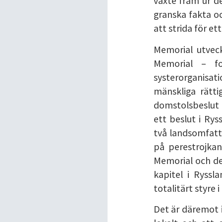
växte fram ur de
granska fakta o
att strida för e
Memorial utveck
Memorial – fo
systerorganis
mänskliga rätti
domstolsbeslut 
ett beslut i Rys
två landsomfatt
på perestrojka
Memorial och den
kapitel i Ryss
totalitärt styre i
Det är däremot i