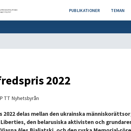
PUBLIKATIONER
TEMAN
fredspris 2022
s 2022 delas mellan den ukrainska människorättso
l Liberties, den belarusiska aktivisten och grundare
Vjasna Ales
Bjaljatski, och den ryska Memorial-röre