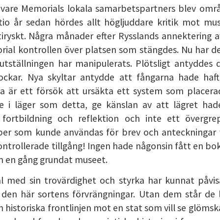
 vare Memorials lokala samarbetspartners blev om
 tio år sedan hördes allt högljuddare kritik mot mu
tiryskt. Några månader efter Rysslands annektering 
rial kontrollen över platsen som stängdes. Nu har de
 utställningen har manipulerats. Plötsligt antyddes
ckar. Nya skyltar antydde att fångarna hade haft t
a är ett försök att ursäkta ett system som placera
e i läger som detta, ge känslan av att lägret hade
 fortbildning och reflektion och inte ett övergr
er som kunde användas för brev och anteckningar v
ntrollerade tillgång! Ingen hade någonsin fått en bo
om en gång grundat museet.
 med sin trovärdighet och styrka har kunnat påvi
den här sortens förvrängningar. Utan dem står de lo
istoriska frontlinjen mot en stat som vill se glöms