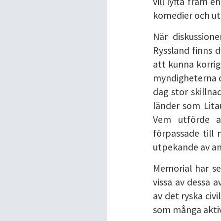
vill lyfta fram 
komedier och uts
När diskussion
Ryssland finns 
att kunna korri
myndigheterna om
dag stor skillna
länder som Lita
Vem utförde av
förpassade till
utpekande av ans
Memorial har se
vissa av dessa 
av det ryska civ
som många aktivis