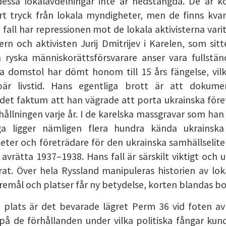
dessa lokalavdelningar inte är nedstängda. De är k
ort tryck från lokala myndigheter, men de finns kvar
sa fall har repressionen mot de lokala aktivisterna var
ern och aktivisten Jurij Dmitrijev i Karelen, som sitt
 ryska människorättsförsvarare anser vara fullständ
a domstol har dömt honom till 15 års fängelse, vilke
bär livstid. Hans egentliga brott är att dokumen
det faktum att han vägrade att porta ukrainska före
shållningen varje år. I de karelska massgravar som han h
ga ligger nämligen flera hundra kända ukrainska
eter och företrädare för den ukrainska samhällselit
avrätta 1937–1938. Hans fall är särskilt viktigt oc
erat. Över hela Ryssland manipuleras historien av lo
emål och platser får ny betydelse, korten blandas bo
plats är det bevarade lägret Perm 36 vid foten av
på de förhållanden under vilka politiska fångar kund