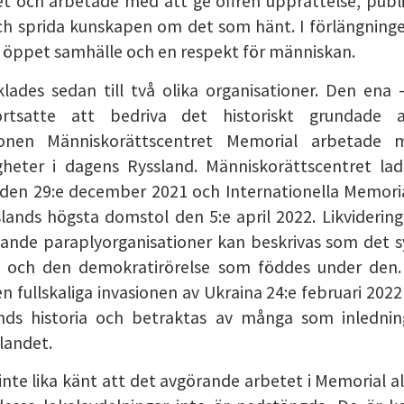
t och arbetade med att ge offren upprättelse, publi
ch sprida kunskapen om det som hänt. I förlängning
tt öppet samhälle och en respekt för människan.
lades sedan till två olika organisationer. Den ena –
rtsatte att bedriva det historiskt grundade 
ationen Människorättscentret Memorial arbetade
gheter i dagens Ryssland. Människorättscentret lad
den 29:e december 2021 och Internationella Memoria
slands högsta domstol den 5:e april 2022. Likvideri
ande paraplyorganisationer kan beskrivas som det s
n och den demokratirörelse som föddes under den.
 fullskaliga invasionen av Ukraina 24:e februari 202
lands historia och betraktas av många som inledni
 landet.
nte lika känt att det avgörande arbetet i Memorial all