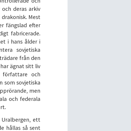
ontrollerade och
 och deras arkiv
it drakonisk. Mest
er fängslad efter
igt fabricerade.
t i hans ålder i
tera sovjetiska
trädare från den
ar ägnat sitt liv
 författare och
en som sovjetiska
h upprörande, men
kala och federala
rt.
 Uralbergen, ett
e hållas så sent