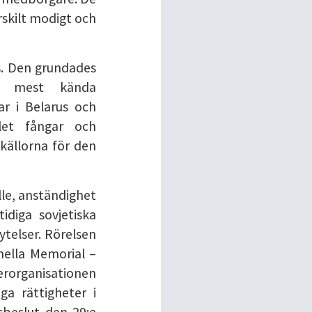
rskilt modigt och
s. Den grundades
ts mest kända
gar i Belarus och
let fångar och
källorna för den
lle, anständighet
diga sovjetiska
telser. Rörelsen
onella Memorial –
erorganisationen
a rättigheter i
sbeslut den 29:e