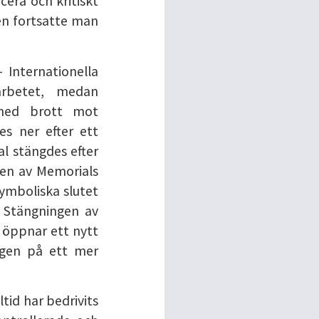
cera och kritiskt
en fortsatte man
 Internationella
arbetet, medan
 med brott mot
es ner efter ett
l stängdes efter
ngen av Memorials
ymboliska slutet
 Stängningen av
2 öppnar ett nytt
ngen på ett mer
tid har bedrivits