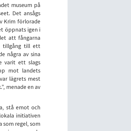
rådet museum på
seet. Det ansågs
av Krim förlorade
t öppnats igen i
 det att fångarna
illgång till ett
de några av sina
 varit ett slags
epp mot landets
ar lägrets mest
k.”, menade en av
sa, stå emot och
kala initiativen
ka som regel, som