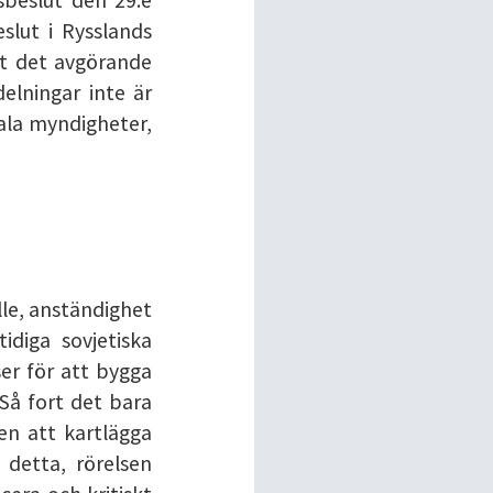
slut i Rysslands
tt det avgörande
delningar inte är
kala myndigheter,
lle, anständighet
diga sovjetiska
er för att bygga
Så fort det bara
nen att kartlägga
 detta, rörelsen