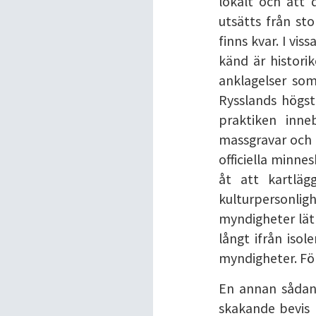
lokalt och att 
utsätts från st
finns kvar. I vis
känd är historik
anklagelser som
Rysslands högst
praktiken inne
massgravar och 
officiella minne
åt att kartläg
kulturpersonligh
myndigheter lät 
långt ifrån isol
myndigheter. För
En annan sådan 
skakande bevis 