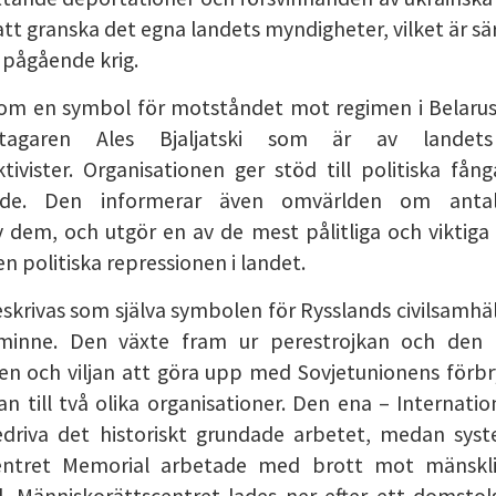
att granska det egna landets myndigheter, vilket är sä
t pågående krig.
som en symbol för motståndet mot regimen i Belaru
tagaren Ales Bjaljatski som är av lande
ivister. Organisationen ger stöd till politiska fån
nde. Den informerar även omvärlden om anta
 dem, och utgör en av de mest pålitliga och viktiga 
en politiska repressionen i landet.
krivas som själva symbolen för Rysslands civilsamhä
 minne. Den växte fram ur perestrojkan och den ti
en och viljan att göra upp med Sovjetunionens förbry
n till två olika organisationer. Den ena – Internati
edriva det historiskt grundade arbetet, medan syst
entret Memorial arbetade med brott mot mänsklig
. Människorättscentret lades ner efter ett domstol