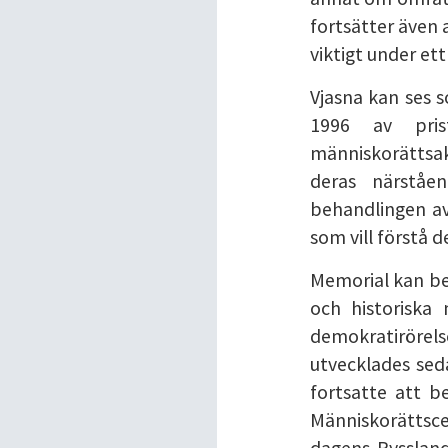
fortsätter även 
viktigt under et
Vjasna kan ses 
1996 av pris
människorättsakt
deras närståe
behandlingen av
som vill förstå d
Memorial kan bes
och historiska
demokratirörels
utvecklades seda
fortsatte att b
Människorättsc
dagens Ryssland