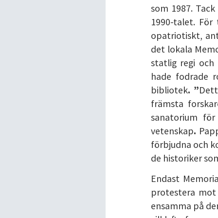
som 1987. Tack
1990-talet. För
opatriotiskt, an
det lokala Memo
statlig regi och
hade fodrade ro
bibliotek
. ”
Dett
främsta forskar
sanatorium för
vetenskap
.
Papp
förbjudna och ko
de historiker s
Endast Memorial
protestera mot 
ensamma på den h