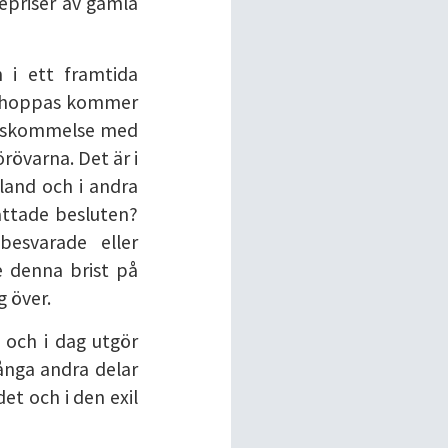
repriser av gamla
 i ett framtida
er hoppas kommer
renskommelse med
rövarna. Det är i
sland och i andra
attade besluten?
besvarade eller
e denna brist på
 över.
 och i dag utgör
ånga andra delar
et och i den exil