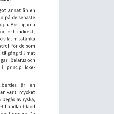
got annat än en
in på de senaste
ropa. Pristagarna
nd och indirekt,
civila, misstänka
strof för de som
tillgång till mat
gar i Belarus och
i princip icke-
iberties är en
ar varit mycket
m begås av ryska,
Det handlar bland
a medborgare. De