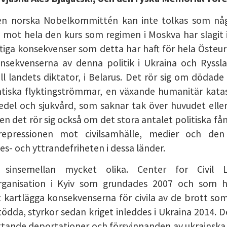
den norska Nobelkommittén kan inte tolkas som nå
g mot hela den kurs som regimen i Moskva har slagit 
tiga konsekvenser som detta har haft för hela Östeu
sekvenserna av denna politik i Ukraina och Ryssla
l landets diktator, i Belarus. Det rör sig om dödade 
antiska flyktingströmmar, en växande humanitär kata
del och sjukvård, som saknar tak över huvudet eller 
en det rör sig också om det stora antalet politiska fån
epressionen mot civilsamhälle, medier och den 
s- och yttrandefriheten i dessa länder.
r sinsemellan mycket olika. Center for Civil L
rganisation i Kyiv som grundades 2007 och som h
 kartlägga konsekvenserna för civila av de brott so
tödda, styrkor sedan kriget inleddes i Ukraina 2014. 
ande deportationer och försvinnanden av ukrainsk