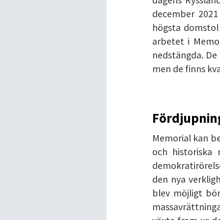
december 2021 o
högsta domstol 
arbetet i Memori
nedstängda. De ä
men de finns kvar
Fördjupnin
Memorial kan bes
och historiska
demokratirörels
den nya verklig
blev möjligt bör
massavrättninga