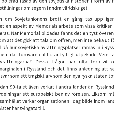
en polerad fasad av den sovjetiska historien i form av 
tällningar om segern i andra världskriget.
en om Sovjetunionens brott en gång tas upp igen
det en aspekt av Memorials arbete som vissa kritik
geras. När Memorial bildades fanns det en tyst öve
 att det gick att tala om offren, men inte peka ut fö
d på hur sovjetiska avrättningsplatser ramas in i Rys
uen, där förövarna alltid är tydligt utpekade. Vem f
rättningarna? Dessa frågor har ofta förblivit o
 marginalen i Ryssland och det finns anledning att s
var som ett tragiskt arv som den nya ryska staten tog
dan 90-talet även verkat i andra länder än Ryssland
avdelningar ett europeiskt ben av rörelsen. Liksom m
ilsamhället verkar organisationen i dag både inom land
ter har tvingats till.