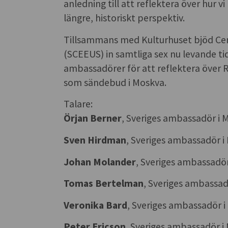
anledning till att reflektera över hur v
längre, historiskt perspektiv.
Tillsammans med Kulturhuset bjöd Ce
(SCEEUS) in samtliga sex nu levande t
ambassadörer för att reflektera över R
som sändebud i Moskva.
Talare:
Örjan Berner
, Sveriges ambassadör i 
Sven Hirdman
, Sveriges ambassadör 
Johan Molander
, Sveriges ambassadö
Tomas Bertelman
, Sveriges ambassa
Veronika Bard
, Sveriges ambassadör 
Peter Ericson
, Sveriges ambassadör 