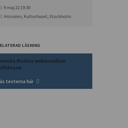
9 maj 22 19:30
Hörsalen, Kulturhuset, Stockholm
ELATERAD LÄSNING
venska Moskva-ambassadörer
eflekterar
äs texterna här