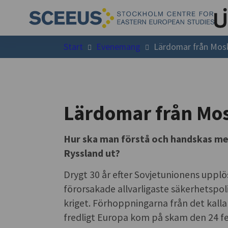
Start
Evenemang
Lärdomar från Mos
Lärdomar från Mo
Hur ska man förstå och handskas me
Ryssland ut?
Drygt 30 år efter Sovjetunionens upplö
förorsakade allvarligaste säkerhetspoli
kriget. Förhoppningarna från det kalla 
fredligt Europa kom på skam den 24 feb